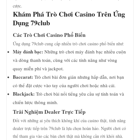
cược.
Khám Phá Trò Chơi Casino Trên Ứng
Dụng 79club
Các Trò Chơi Casino Phổ Biến
Ứng dụng 79club cung cấp nhiều trò chơi casino phổ biến như:
Máy đánh bạc:
Những trò chơi máy đánh bạc nhiều cuộn
và dòng thanh toán, cùng với các tính năng như vòng
quay miễn phí và jackpot.
Baccarat:
Trò chơi bài đơn giản nhưng hấp dẫn, nơi bạn
có thể đặt cược vào tay của người chơi hoặc nhà cái.
Blackjack:
Trò chơi bài nổi tiếng yêu cầu sự tính toán và
chiến lược thông minh.
Trải Nghiệm Dealer Trực Tiếp
Đối với những ai yêu thích không khí của casino thật, tính năng
dealer trực tiếp trên 79club là lựa chọn hoàn hảo. Người chơi có
thể tham gia vào các bàn chơi thật mà không cần rời khỏi nhà.