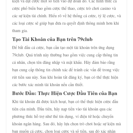
kiện và đặt cược một số tiền vào dự đoán đó. Các hình thức cá
cược phổ biến bao gồm cược thể thao, cược trò chơi casino và
các sự kiện tài chính. Hiểu rõ về hệ thống cá cược, tỷ lệ cược, và
các loại cược sẽ giúp bạn đưa ra quyết định thông minh hơn khi
tham gia.
Tạo Tài Khoản của Bạn trên 79club
Để bắt đầu cá cược, bạn cần tạo một tài khoản trên ứng dụng
79club. Quá trình này thường bao gồm việc cung cấp thông tin
cá nhân, chọn tên đăng nhập và mật khẩu. Hãy đảm bảo rằng
bạn cung cấp thông tin chính xác để tránh các vấn đề trong việc
rút tiền sau này. Sau khi hoàn tất đăng ký, bạn có thể thực hiện
các bước xác minh tài khoản nếu cần thiết.
Bước Đầu: Thực Hiện Cược Đầu Tiên của Bạn
Khi tài khoản đã được kích hoạt, bạn có thể thực hiện cược đầu
tiên của mình. Đầu tiên, hãy nạp tiền vào tài khoản qua các
phương thức hỗ trợ như thẻ tín dụng, ví điện tử hoặc chuyển
khoản ngân hàng. Sau đó, hãy lựa chọn trò chơi hoặc sự kiện mà
bạn muốn cá cược, chọn loại cược và số tiền, sau đó xác nhận