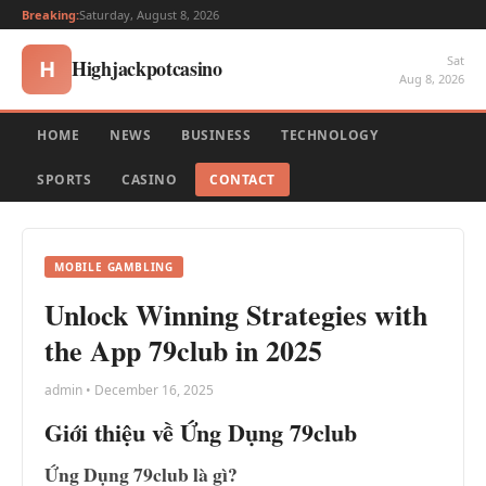
Breaking:
Saturday, August 8, 2026
Sat
Highjackpotcasino
H
Aug 8, 2026
HOME
NEWS
BUSINESS
TECHNOLOGY
SPORTS
CASINO
CONTACT
MOBILE GAMBLING
Unlock Winning Strategies with
the App 79club in 2025
admin • December 16, 2025
Giới thiệu về Ứng Dụng 79club
Ứng Dụng 79club là gì?