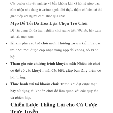
Các dealer chuyên nghiệp và bầu không khí xã hội sẽ giúp bạn
cảm nhận như đang ở casino ngoài đời thực, thậm chí còn có thể
giao tiếp với người chơi khác qua chat.
Mẹo Để Tối Đa Hóa Lựa Chọn Trò Chơi
Để tận dụng tối đa trải nghiệm chơi game trên 79club, hãy xem
xét các mẹo sau:
Khám phá các trò chơi mới:
Thường xuyên kiểm tra các
trò chơi mới được cập nhật trong app để không bỏ lỡ cơ
hội.
Tham gia các chương trình khuyến mãi:
Nhiều trò chơi
có thể có các khuyến mãi đặc biệt, giúp bạn tăng thêm cơ
hội thắng.
Thực hành với tài khoản chơi:
Trước khi đặt cược thật,
hãy sử dụng tài khoản chơi để làm quen với các quy tắc
và chiến lược.
Chiến Lược Thắng Lợi cho Cá Cược
Trực Tuyến