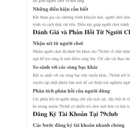
tác giữa người chơi và nền tảng.
Những điều kiện cần biết
Khi tham gia các chương trình khuyến mãi, người chơi nên 
trình và cách thức rút tiền. Điều này giúp người chơi trán
Đánh Giá và Phản Hồi Từ Người C
Nhận xét từ người chơi
Nhiều người chơi đã dành lời khen cho 79club về chất lượn
ngũ hỗ trợ cũng là một điểm cộng lớn. Chỉ cần vài thao tác
So sánh với các sòng bạc khác
Khi so sánh với các sòng bạc trực tuyến khác, 79club nổi b
xuyên cập nhật phiên bản mới để cải thiện trải nghiệm ng
Phân tích phản hồi của người dùng
Các phản hồi từ người dùng chủ yếu tích cực, đặc biệt là v
họ mong muốn 79club có nhiều trò chơi mới hơn và tiện ích
Đăng Ký Tài Khoản Tại 79club
Các bước đăng ký tài khoản nhanh chóng