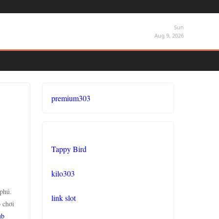
Sun
Aug 9, 2026
premium303
Tappy Bird
kilo303
 phú.
link slot
 chơi
ub