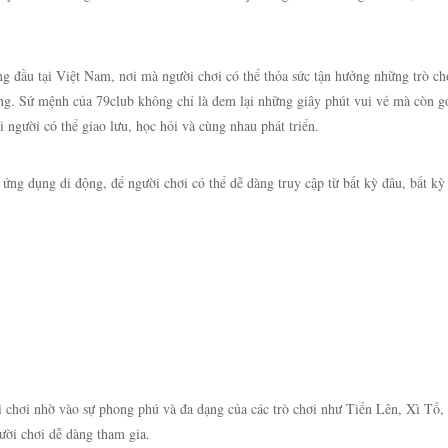
àng đầu tại Việt Nam, nơi mà người chơi có thể thỏa sức tận hưởng những trò ch
ng. Sứ mệnh của 79club không chỉ là đem lại những giây phút vui vẻ mà còn g
người có thể giao lưu, học hỏi và cùng nhau phát triển.
 ứng dụng di động, để người chơi có thể dễ dàng truy cập từ bất kỳ đâu, bất kỳ
i chơi nhờ vào sự phong phú và đa dạng của các trò chơi như Tiến Lên, Xì Tố,
ười chơi dễ dàng tham gia.