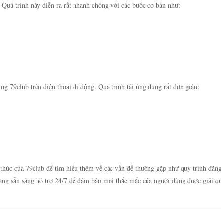
 Quá trình này diễn ra rất nhanh chóng với các bước cơ bản như:
ng 79club trên điện thoại di động. Quá trình tải ứng dụng rất đơn giản:
thức của 79club để tìm hiểu thêm về các vấn đề thường gặp như quy trình đăng
 hàng sẵn sàng hỗ trợ 24/7 để đảm bảo mọi thắc mắc của người dùng được giải q