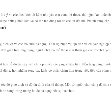
lưu ý về các điều kiện đi kèm như yêu cầu cược tối thiểu, thời gian kết thúc c
h được những hiểu lầm và có thể tận dụng tối đa các ưu đãi mà 79club cung cấp.
hơi
g dịch vụ và các trò chơi đa dạng. Thái độ phục vụ tận tình và chuyên nghiệp 
 đơn giản trên ứng dụng, người chơi có thể thoải mái tham gia các trò chơi yêu 
ật hơn về độ tin cậy và tích hợp nhiều công nghệ tiên tiến. Nền tảng cũng thườ
ười dùng, hơn những sòng bạc khác có phần chậm hơn trong việc tiếp cận công 
ề tốc độ giao dịch và độ ổn định của hệ thống. Một số người chơi cũng đã chia 
 bổ sung trong tương lai để đa dạng hóa sự lựa chọn.