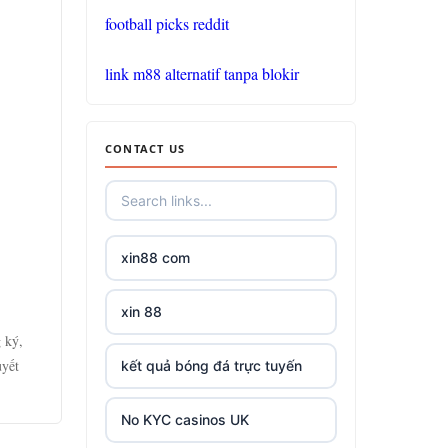
tg88
football picks reddit
https://go8.center/
link m88 alternatif tanpa blokir
non gamstop
casinos
CONTACT US
non gamstop
casinos
xin88 com
non gamstop
casinos
xin 88
non gamstop
 ký,
casinos
uyết
kết quả bóng đá trực tuyến
non gamstop
No KYC casinos UK
casinos