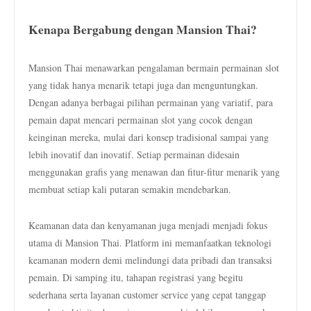
Kenapa Bergabung dengan Mansion Thai?
Mansion Thai menawarkan pengalaman bermain permainan slot
yang tidak hanya menarik tetapi juga dan menguntungkan.
Dengan adanya berbagai pilihan permainan yang variatif, para
pemain dapat mencari permainan slot yang cocok dengan
keinginan mereka, mulai dari konsep tradisional sampai yang
lebih inovatif dan inovatif. Setiap permainan didesain
menggunakan grafis yang menawan dan fitur-fitur menarik yang
membuat setiap kali putaran semakin mendebarkan.
Keamanan data dan kenyamanan juga menjadi menjadi fokus
utama di Mansion Thai. Platform ini memanfaatkan teknologi
keamanan modern demi melindungi data pribadi dan transaksi
pemain. Di samping itu, tahapan registrasi yang begitu
sederhana serta layanan customer service yang cepat tanggap