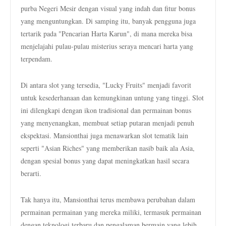
purba Negeri Mesir dengan visual yang indah dan fitur bonus
yang menguntungkan. Di samping itu, banyak pengguna juga
tertarik pada "Pencarian Harta Karun", di mana mereka bisa
menjelajahi pulau-pulau misterius seraya mencari harta yang
terpendam.
Di antara slot yang tersedia, "Lucky Fruits" menjadi favorit
untuk kesederhanaan dan kemungkinan untung yang tinggi. Slot
ini dilengkapi dengan ikon tradisional dan permainan bonus
yang menyenangkan, membuat setiap putaran menjadi penuh
ekspektasi. Mansionthai juga menawarkan slot tematik lain
seperti "Asian Riches" yang memberikan nasib baik ala Asia,
dengan spesial bonus yang dapat meningkatkan hasil secara
berarti.
Tak hanya itu, Mansionthai terus membawa perubahan dalam
permainan permainan yang mereka miliki, termasuk permainan
dengan teknologi terbaru dan pengalaman bermain yang lebih