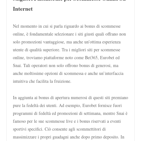
Internet
Nel momento in cui si parla riguardo ai bonus di scommesse
online, è fondamentale selezionare i siti giusti quali offrano non
solo promozioni vantaggiose, ma anche un’ottima esperienza
utente di qualità superiore. Tra i migliori siti per scommesse
online, troviamo piattaforme noto come Bet365, Eurobet ed
Snai. Tali operatori non solo offrono bonus di generosi, ma
anche moltissime opzioni di scommessa e anche un’interfaccia
intuitiva che facilita la fruizione.
In aggiunta ai bonus di apertura numerosi di questi siti premiano
pure la fedeltà dei utenti. Ad esempio, Eurobet fornisce fuori
programmi di fedeltà ed promozioni di settimana, mentre Snai è
famoso per le sue scommesse live e i bonus riservati a eventi
sportivi specifici. Ciò consente agli scommettitori di
massimizzare i propri guadagni anche dopo primo deposito. In