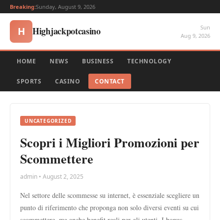
Breaking:
Sunday, August 9, 2026
Sun
Highjackpotcasino
H
Aug 9, 2026
HOME
NEWS
BUSINESS
TECHNOLOGY
SPORTS
CASINO
CONTACT
UNCATEGORIZED
Scopri i Migliori Promozioni per
Scommettere
admin • August 2, 2025
Nel settore delle scommesse su internet, è essenziale scegliere un
punto di riferimento che proponga non solo diversi eventi su cui
scommettere, ma anche benefit reali per gli utenti. I bonus