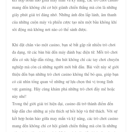
mang đến không chỉ cơ hội giành chiến thắng mà còn là những
giây phút giải trí đáng nhớ. Những ánh đèn lấp lánh, âm thanh
của những cuộn máy và phiếu cược tạo nên một bầu không khí
sôi động mà không nơi nào có thể sánh được.
Khi đặt chân vào một casino, bạn sẽ bắt gặp rất nhiều trò chơi
đa dạng, từ các bàn bài đến máy đánh bạc điện tử. Mỗi trò chơi
đều có sức hấp dẫn riêng, thu hút không chỉ các tay chơi chuyên
nghiệp mà còn cả những người mới bắt đầu. Bài viết này sẽ giới
thiệu đến bạn những trò chơi casino không thể bỏ qua, giúp bạn
có cái nhìn tổng quan về những sự lựa chọn thú vị trong lĩnh
vực gaming. Hãy cùng khám phá những trò chơi đầy mê hoặc
này nhé!
Trong thế giới giải trí hiện đại, casino đã trở thành điểm đến
hấp dẫn cho những ai yêu thích sự hồi hộp và thử thách. Với sự
kết hợp hoàn hảo giữa may mắn và kỹ năng, các trò chơi casino
mang đến không chỉ cơ hội giành chiến thắng mà còn là những