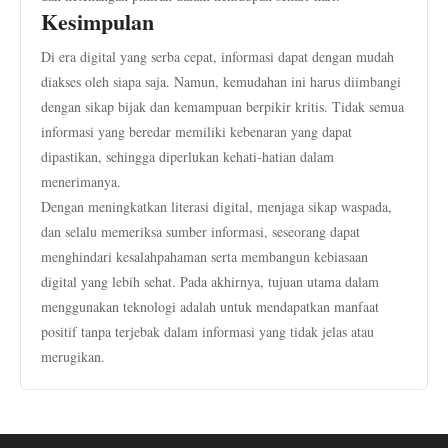
Kesimpulan
Di era digital yang serba cepat, informasi dapat dengan mudah
diakses oleh siapa saja. Namun, kemudahan ini harus diimbangi
dengan sikap bijak dan kemampuan berpikir kritis. Tidak semua
informasi yang beredar memiliki kebenaran yang dapat
dipastikan, sehingga diperlukan kehati-hatian dalam
menerimanya.
Dengan meningkatkan literasi digital, menjaga sikap waspada,
dan selalu memeriksa sumber informasi, seseorang dapat
menghindari kesalahpahaman serta membangun kebiasaan
digital yang lebih sehat. Pada akhirnya, tujuan utama dalam
menggunakan teknologi adalah untuk mendapatkan manfaat
positif tanpa terjebak dalam informasi yang tidak jelas atau
merugikan.