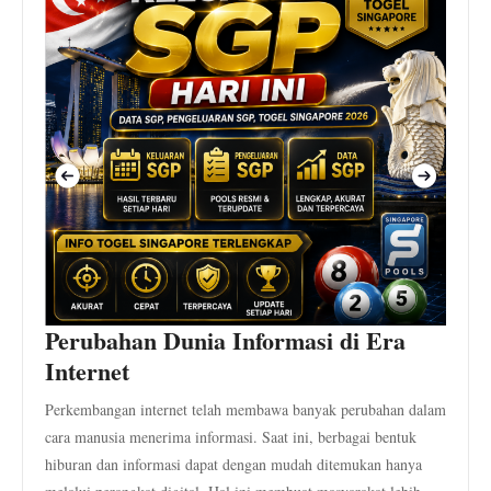
Perubahan Dunia Informasi di Era
Internet
Perkembangan internet telah membawa banyak perubahan dalam
cara manusia menerima informasi. Saat ini, berbagai bentuk
hiburan dan informasi dapat dengan mudah ditemukan hanya