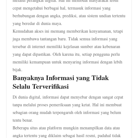
melalui perangkat digital. Hal ini membuat masyarakat lebih
cepat mengetahui berbagai hal, termasuk informasi yang
berhubungan dengan angka, prediksi, atau sistem undian tertentu
yang beredar di dunia maya.
Kemudahan akses ini memang memberikan kenyamanan, tetapi
juga membawa tantangan baru. Tidak semua informasi yang
tersebar di internet memiliki kejelasan sumber atau kebenaran
yang dapat dipastikan. Oleh karena itu, setiap pengguna perlu
memiliki kemampuan untuk menyaring informasi dengan lebih
bijak.
Banyaknya Informasi yang Tidak
Selalu Terverifikasi
Di dunia digital, informasi dapat menyebar dengan sangat cepat
tanpa melalui proses pemeriksaan yang ketat. Hal ini membuat
sebagian orang mudah terpengaruh oleh informasi yang belum
tentu benar.
Beberapa situs atau platform mungkin menampilkan data atau
angka tertentu yang diklaim sebagai hasil resmi, padahal tidak