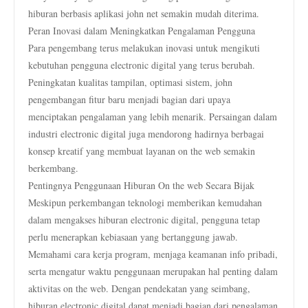
hiburan berbasis aplikasi john net semakin mudah diterima.
Peran Inovasi dalam Meningkatkan Pengalaman Pengguna
Para pengembang terus melakukan inovasi untuk mengikuti
kebutuhan pengguna electronic digital yang terus berubah.
Peningkatan kualitas tampilan, optimasi sistem, john
pengembangan fitur baru menjadi bagian dari upaya
menciptakan pengalaman yang lebih menarik. Persaingan dalam
industri electronic digital juga mendorong hadirnya berbagai
konsep kreatif yang membuat layanan on the web semakin
berkembang.
Pentingnya Penggunaan Hiburan On the web Secara Bijak
Meskipun perkembangan teknologi memberikan kemudahan
dalam mengakses hiburan electronic digital, pengguna tetap
perlu menerapkan kebiasaan yang bertanggung jawab.
Memahami cara kerja program, menjaga keamanan info pribadi,
serta mengatur waktu penggunaan merupakan hal penting dalam
aktivitas on the web. Dengan pendekatan yang seimbang,
hiburan electronic digital dapat menjadi bagian dari pengalaman