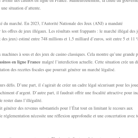
à l’avenir des casinos en ligne en France. Malheureusement, la chute du gouver
 une situation d’attente.
ité du marché. En 2023, l’Autorité Nationale des Jeux (ANJ) a mandaté
s offres de jeux illégaux. Les résultats sont frappants : le marché illégal des 
 des jeux) estimé entre 748 millions et 1,5 milliard d’euros, soit entre 5 et 11
es machines à sous et des jeux de casino classiques. Cela montre qu’une grande p
asinos en ligne France
malgré l’interdiction actuelle. Cette situation crée un 
ntation des recettes fiscales que pourrait générer un marché légalisé.
rs défis. D’une part, il s’agirait de créer un cadre légal sécurisant pour les jou
himent d’argent. D’autre part, il faudrait offrir une fiscalité attractive pour inc
 rester dans l’illégalité.
t générer des revenus substantiels pour l’État tout en limitant le recours aux
le réglementation nécessite une réflexion approfondie et une concertation avec t