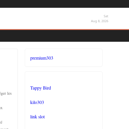
Sat
Aug 8, 2026
premium303
Tappy Bird
éger les
kilo303
ux
link slot
té