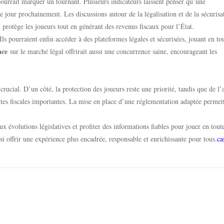
 pourrait marquer un tournant. Plusieurs indicateurs laissent penser qu’une
e jour prochainement. Les discussions autour de la légalisation et de la sécurisa
 protège les joueurs tout en générant des revenus fiscaux pour l’État.
Ils pourraient enfin accéder à des plateformes légales et sécurisées, jouant en to
nce
sur le marché légal offrirait aussi une concurrence saine, encourageant les
rucial. D’un côté, la protection des joueurs reste une priorité, tandis que de l’
ettes fiscales importantes. La mise en place d’une réglementation adaptée permett
ux évolutions législatives et profiter des informations fiables pour jouer en tout
si offrir une expérience plus encadrée, responsable et enrichissante pour tous.
ca