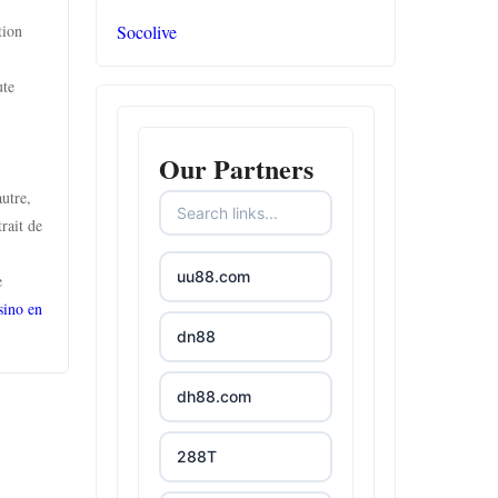
tion
Socolive
ute
Our Partners
autre,
rait de
uu88.com
e
sino en
dn88
dh88.com
288T