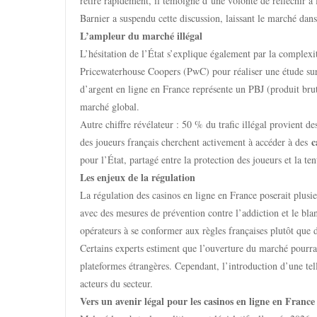
retiré rapidement, il témoigne d’une volonté de réfléchir 
Barnier a suspendu cette discussion, laissant le marché dans
L’ampleur du marché illégal
L’hésitation de l’État s’explique également par la complex
Pricewaterhouse Coopers (PwC) pour réaliser une étude sur le
d’argent en ligne en France représente un PBJ (produit brut
marché global.
Autre chiffre révélateur : 50 % du trafic illégal provient d
c
des joueurs français cherchent activement à accéder à des
pour l’État, partagé entre la protection des joueurs et la te
Les enjeux de la régulation
La régulation des casinos en ligne en France poserait plusieu
avec des mesures de prévention contre l’addiction et le blanc
opérateurs à se conformer aux règles françaises plutôt que de
Certains experts estiment que l’ouverture du marché pourrai
plateformes étrangères. Cependant, l’introduction d’une tel
acteurs du secteur.
Vers un avenir légal pour les casinos en ligne en France