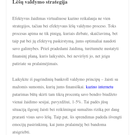
Lėšų valdymo strategija
Efektyvus žaidimas virtualiuose kazino reikalauja ne vien
strategijos, tačiau bei efektyvaus lėšų valdymo proceso. Toks
procesas apima ne tik pinigų, kuriais dirbate, skaičiavimą, bet
taip pat bei jų efektyvų paskirstymą, jums optimaliai naudoti
savo galimybes. Prieš pradedami žaidimą, turėtumėte nustatyti
finansinį planą, kuris laikysitės, bei neviršyti jo, net jeigu
patiriate su pralaimėjimais.
Laikykite iš pagrindinių bankroll valdymo principų – žaisti su
mažomis sumomis, kurių jums finansiškai.
kazino internetu
patarimas būtų skirti tam tikrą procentą savo bendro biudžeto
vienai žaidimo sesijai, pavyzdžiui, 1-5%. Tai padės jūsų
situaciją ilgesnį žaisti bei reikšmingai sumažins riziką per daug
prarasti visus savo lėšų. Taip pat, šis sprendimas padeda išvengti
emocijų pasirinkimų, kai jums pralaimėję bei bandoma
atsigriebti.