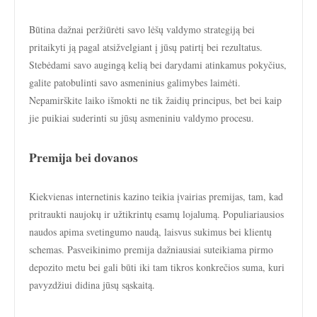
Būtina dažnai peržiūrėti savo lėšų valdymo strategiją bei
pritaikyti ją pagal atsižvelgiant į jūsų patirtį bei rezultatus.
Stebėdami savo augingą kelią bei darydami atinkamus pokyčius,
galite patobulinti savo asmeninius galimybes laimėti.
Nepamirškite laiko išmokti ne tik žaidių principus, bet bei kaip
jie puikiai suderinti su jūsų asmeniniu valdymo procesu.
Premija bei dovanos
Kiekvienas internetinis kazino teikia įvairias premijas, tam, kad
pritraukti naujokų ir užtikrintų esamų lojalumą. Populiariausios
naudos apima svetingumo naudą, laisvus sukimus bei klientų
schemas. Pasveikinimo premija dažniausiai suteikiama pirmo
depozito metu bei gali būti iki tam tikros konkrečios suma, kuri
pavyzdžiui didina jūsų sąskaitą.