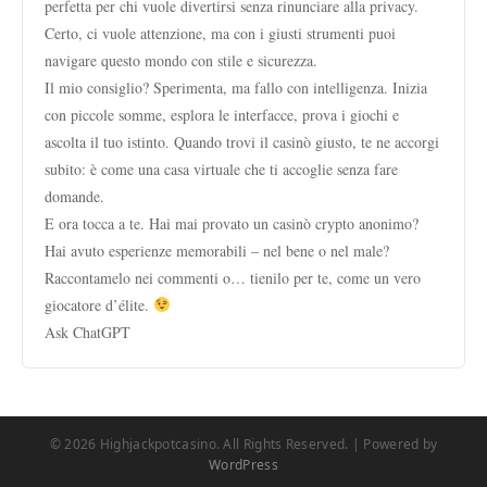
perfetta per chi vuole divertirsi senza rinunciare alla privacy.
Certo, ci vuole attenzione, ma con i giusti strumenti puoi
navigare questo mondo con stile e sicurezza.
Il mio consiglio? Sperimenta, ma fallo con intelligenza. Inizia
con piccole somme, esplora le interfacce, prova i giochi e
ascolta il tuo istinto. Quando trovi il casinò giusto, te ne accorgi
subito: è come una casa virtuale che ti accoglie senza fare
domande.
E ora tocca a te. Hai mai provato un casinò crypto anonimo?
Hai avuto esperienze memorabili – nel bene o nel male?
Raccontamelo nei commenti o… tienilo per te, come un vero
giocatore d’élite.
Ask ChatGPT
© 2026 Highjackpotcasino. All Rights Reserved. | Powered by
WordPress