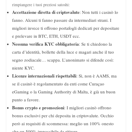
rimpiangere i tuoi preziosi satoshi:
Accettazione diretta di criptovalute
: Non tutti i casinò lo
fanno. Alcuni ti fanno passare da intermediari strani. I
migliori invece ti offrono portafogli dedicati per depositare
e prelevare in BTC, ETH, USDT ecc.
Nessuna verifica KYC obbligatoria
: Se ti chiedono la
carta d’identità, bollette della luce e magari anche il tuo
segno zodiacale… scappa. L’anonimato si difende così:
niente KYC.
Licenze internazionali rispettabili
: Sì, non è AAMS, ma
se il casinò è regolamentato da enti come Curaçao
eGaming o la Gaming Authority di Malta, è già un buon
punto a favore.
Bonus crypto e promozioni
: I migliori casinò offrono
bonus esclusivi per chi deposita in criptovalute. Occhio
però ai requisiti di scommessa: meglio un 100% onesto
che un 500% impossibile da ritirare.