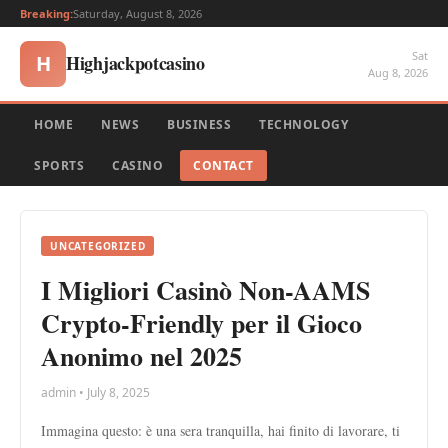
Breaking:
Saturday, August 8, 2026
Sat
Highjackpotcasino
H
Aug 8, 2026
HOME
NEWS
BUSINESS
TECHNOLOGY
SPORTS
CASINO
CONTACT
UNCATEGORIZED
I Migliori Casinò Non-AAMS
Crypto-Friendly per il Gioco
Anonimo nel 2025
admin • July 8, 2025
Immagina questo: è una sera tranquilla, hai finito di lavorare, ti