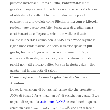
l’anonimato
piuttosto interessanti. Prima di tutto,
: molti
giocatori, proprio come te, preferiscono tenere separata la loro
identità dalla loro attività ludica. E indovina un po’? I
Bitcoin, Ethereum o Litecoin
pagamenti in criptovalute come
rendono tutto questo possibile. Senza carte di credito, senza
conti bancari da collegare… solo il tuo wallet e il casinò.
libertà
Poi c’è la
: i casinò non-AAMS non devono seguire le
più
rigide linee guida italiane, e questo si traduce spesso in
giochi, bonus più generosi
, e meno restrizioni. Certo, c’è il
rovescio della medaglia: devi scegliere piattaforme affidabili,
perché non tutti giocano pulito. Ma con la giusta guida – tipo
questa – sei in una botte di satoshi.
Come Scegliere un Casinò Crypto-Friendly Sicuro e
Anonimo
Lo so, la tentazione di buttarsi nel primo sito che promette il
500% di bonus è forte, ma… un po’ di cautela non guasta. Ecco
un paio di segnali da
casino non AAMS
tenere d’occhio quando
cerchi un casinò
non-AAMS crypto-friendly
che non ti faccia