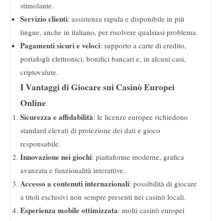
stimolante.
Servizio clienti
: assistenza rapida e disponibile in più
lingue, anche in italiano, per risolvere qualsiasi problema.
Pagamenti sicuri e veloci
: supporto a carte di credito,
portafogli elettronici, bonifici bancari e, in alcuni casi,
criptovalute.
I Vantaggi di Giocare sui Casinò Europei
Online
Sicurezza e affidabilità
: le licenze europee richiedono
standard elevati di protezione dei dati e gioco
responsabile.
Innovazione nei giochi
: piattaforme moderne, grafica
avanzata e funzionalità interattive.
Accesso a contenuti internazionali
: possibilità di giocare
a titoli esclusivi non sempre presenti nei casinò locali.
Esperienza mobile ottimizzata
: molti casinò europei