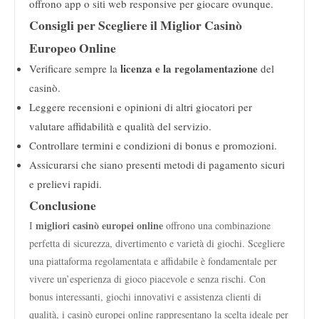
offrono app o siti web responsive per giocare ovunque.
Consigli per Scegliere il Miglior Casinò
Europeo Online
licenza e la regolamentazione
Verificare sempre la
del
casinò.
Leggere recensioni e opinioni di altri giocatori per
valutare affidabilità e qualità del servizio.
Controllare termini e condizioni di bonus e promozioni.
Assicurarsi che siano presenti metodi di pagamento sicuri
e prelievi rapidi.
Conclusione
migliori casinò europei online
I
offrono una combinazione
perfetta di sicurezza, divertimento e varietà di giochi. Scegliere
una piattaforma regolamentata e affidabile è fondamentale per
vivere un’esperienza di gioco piacevole e senza rischi. Con
bonus interessanti, giochi innovativi e assistenza clienti di
qualità, i casinò europei online rappresentano la scelta ideale per