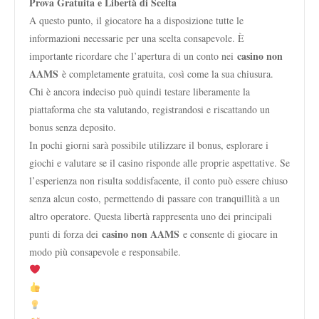
Prova Gratuita e Libertà di Scelta
A questo punto, il giocatore ha a disposizione tutte le
informazioni necessarie per una scelta consapevole. È
casino non
importante ricordare che l’apertura di un conto nei
AAMS
è completamente gratuita, così come la sua chiusura.
Chi è ancora indeciso può quindi testare liberamente la
piattaforma che sta valutando, registrandosi e riscattando un
bonus senza deposito.
In pochi giorni sarà possibile utilizzare il bonus, esplorare i
giochi e valutare se il casino risponde alle proprie aspettative. Se
l’esperienza non risulta soddisfacente, il conto può essere chiuso
senza alcun costo, permettendo di passare con tranquillità a un
altro operatore. Questa libertà rappresenta uno dei principali
casino non AAMS
punti di forza dei
e consente di giocare in
modo più consapevole e responsabile.